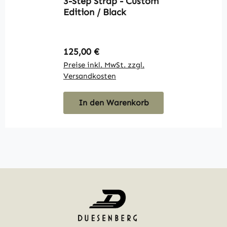
3-Step Strap - Custom
D
Edition / Black
K
Regulärer Preis:
R
125,00 €
1
Preise inkl. MwSt. zzgl.
Pr
Versandkosten
V
In den Warenkorb