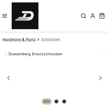
Zum Hauptinhalt springen
Wa
Hardware & Parts
Schrauben
Bildergalerie überspringen