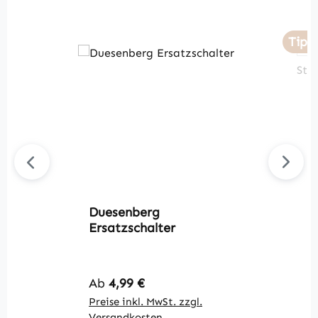
Tipp
Duesenberg
D
Ersatzschalter
S
Regulärer Preis:
R
Ab
4,99 €
A
Preise inkl. MwSt. zzgl.
Pr
Versandkosten
V