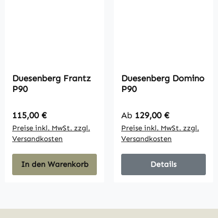
Duesenberg Frantz
Duesenberg Domino
P90
P90
Regulärer Preis:
Regulärer Preis:
115,00 €
Ab
129,00 €
Preise inkl. MwSt. zzgl.
Preise inkl. MwSt. zzgl.
Versandkosten
Versandkosten
In den Warenkorb
Details