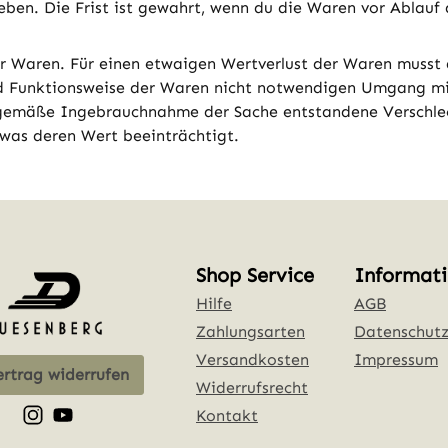
eben. Die Frist ist gewahrt, wenn du die Waren vor Ablauf 
r Waren. Für einen etwaigen Wertverlust der Waren musst
nd Funktionsweise der Waren nicht notwendigen Umgang mit
sgemäße Ingebrauchnahme der Sache entstandene Verschlec
 was deren Wert beeinträchtigt.
Shop Service
Informat
Hilfe
AGB
Zahlungsarten
Datenschut
Versandkosten
Impressum
rtrag widerrufen
Widerrufsrecht
Schau auf Instagram vorbei – öffnet in neuem Tab (ext
Sieh dir unsere Videos auf YouTube an – öffnet in 
Kontakt