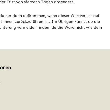
der Frist von vierzehn Tagen absendest.
 du nur dann aufkommen, wenn dieser Wertverlust auf
 ihnen zurückzuführen ist. Im Übrigen kannst du die
hterung vermeiden, indem du die Ware nicht wie dein
ionen
z
erner Link)
neuem Tab (externer Link)