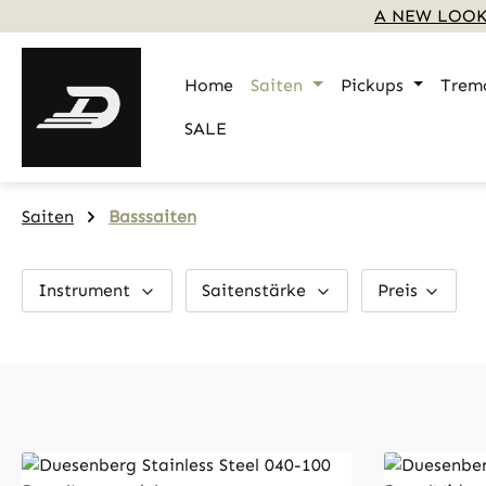
A NEW LOOK
m Hauptinhalt springen
Zur Suche springen
Zur Hauptnavigation springen
Home
Saiten
Pickups
Trem
SALE
Saiten
Basssaiten
Instrument
Saitenstärke
Preis