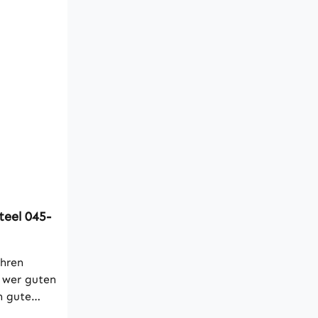
teel 045-
ahren
 wer guten
h gute
e verwendet