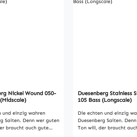
rg Nickel Wound 050-
Duesenberg Stainless S
(Midscale)
105 Bass (Longscale)
n und einzig wahren
Die echten und einzig w
g Saiten. Denn wer guten
Duesenberg Saiten. Denn
der braucht auch gute
Ton will, der braucht auc
tz für Bass wie verwendet
Saiten. Satz für Bass wi