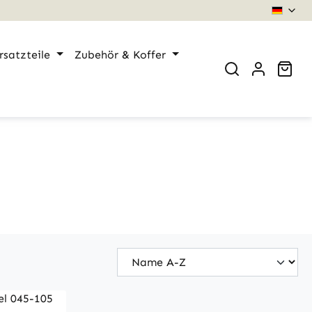
rsatzteile
Zubehör & Koffer
War