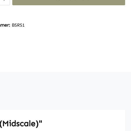
mmer:
BSRS1
(Midscale)"