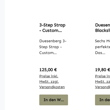
3-Step Strap
Duesen
- Custom
Blacksi
Edition /
Kabel,
Black
Duesenberg 3-
Sechs M
Step Strap -
perfekt
Custom
Das
Edition / Black
Duesen
Die neuen
Blacksil
Regulärer Preis:
Regulär
125,00 €
19,80 €
"Duesenberg
Instrum
3-Step Straps"
Preise inkl.
abel k
Preise in
MwSt. zzgl.
MwSt. zz
werden in
mit Klas
Versandkosten
Versand
Europa aus
Tweed
den feinsten
Ummant
italienischen
In den Warenkorb
und He
In de
und spanischen
Duty