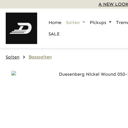
A NEW LOOK
m Hauptinhalt springen
Zur Suche springen
Zur Hauptnavigation springen
Home
Saiten
Pickups
Trem
SALE
Saiten
Basssaiten
Bildergalerie überspringen