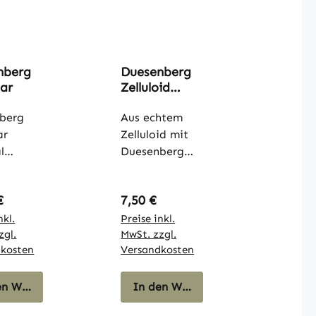
nberg
Duesenberg
Bar
Zelluloid
Plektren,
berg
Black
Aus echtem
ar
Zelluloid mit
l
Duesenberg
berg
Logo.10er
r
Pack, klein,
rer Preis:
Regulärer Preis:
€
7,50 €
el.Massi
schwarz.Stärke
ffiger
nkl.
: heavy
Preise inkl.
zgl.
MwSt. zzgl.
r für
dkosten
Versandkosten
 oder
el-
n, wird
en Warenkorb
In den Warenkorb
umen,