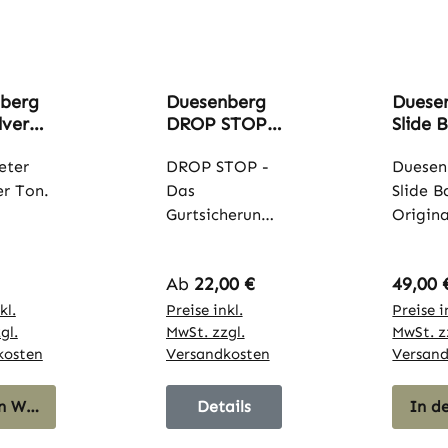
berg
Duesenberg
Duese
lver
DROP STOP
Slide 
 6m
Straplocks
eter
DROP STOP -
Duesen
er Ton.
Das
Slide B
Gurtsicherungs
Origina
berg
system von
Duesen
ver
Duesenberg
Slide fü
er Preis:
Regulärer Preis:
Regulä
Ab
22,00 €
49,00 
entenk
Drop Stop ist
Lapste
ommt
kl.
das
Preise inkl.
ver, gri
Preise i
gl.
MwSt. zzgl.
MwSt. z
sicher
Gurtsicherungs
Steelba
kosten
Versandkosten
Versan
system von
Pedal-
elung
Duesenberg.
Lapste
avy-
n Warenkorb
Über einen
Details
Gitarre
In d
Mechanismus
mit Da