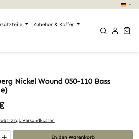
rsatzteile
Zubehör & Koffer
War
erg Nickel Wound 050-110 Bass
le)
€
eis:
MwSt. zzgl. Versandkosten
 Anzahl: Gib den gewünschten Wert ein 
In den Warenkorb