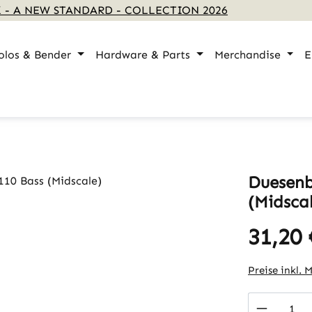
 - A NEW STANDARD - COLLECTION 2026
olos & Bender
Hardware & Parts
Merchandise
E
Duesenb
(Midsca
31,20 
Regulärer Pr
Preise inkl. 
Produkt