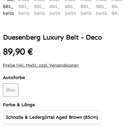
Duesenberg Luxury Belt - Deco
89,90 €
Regulärer Preis:
Preise inkl. MwSt. zzgl. Versandkosten
auswählen
Autofarbe
Blau
(Diese Option ist zurzeit nicht verfügbar.)
auswählen
Farbe & Länge
Schnalle & Ledergürtel Aged Brown (85cm)