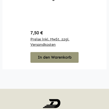
u
F
(
Regulärer Preis:
R
7,50 €
9
Preise inkl. MwSt. zzgl.
Pr
Versandkosten
V
In den Warenkorb