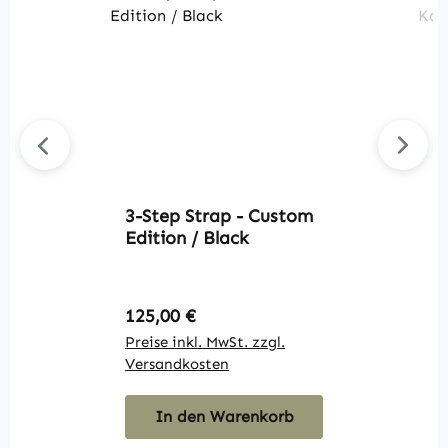
3-Step Strap - Custom
D
Edition / Black
K
Regulärer Preis:
R
125,00 €
1
Preise inkl. MwSt. zzgl.
Pr
Versandkosten
V
In den Warenkorb