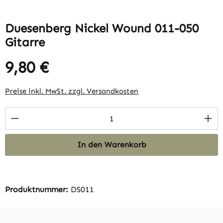
Duesenberg Nickel Wound 011-050
Gitarre
9,80 €
Regulärer Preis:
Preise inkl. MwSt. zzgl. Versandkosten
Produkt Anzahl: Gib den gewünschten Wert 
In den Warenkorb
Produktnummer:
DS011