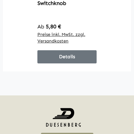
Switchknob
S
Regulärer Preis:
R
Ab
5,80 €
9
Preise inkl. MwSt. zzgl.
Pr
Versandkosten
V
Details