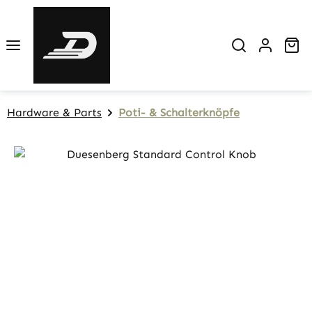
Zum Hauptinhalt springen
Wa
Hardware & Parts
Poti- & Schalterknöpfe
Bildergalerie überspringen