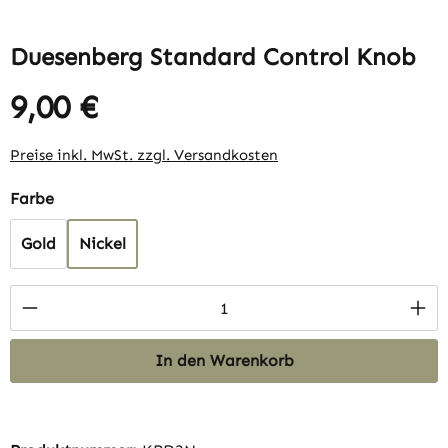
Duesenberg Standard Control Knob
9,00 €
Regulärer Preis:
Preise inkl. MwSt. zzgl. Versandkosten
auswählen
Farbe
Gold
Nickel
Produkt Anzahl: Gib den gewünschten Wert 
In den Warenkorb