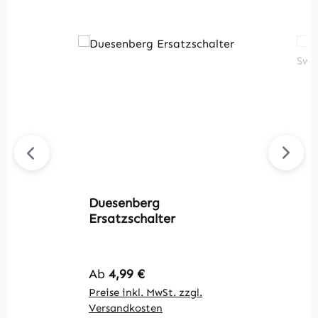
Duesenberg
D
Ersatzschalter
S
Regulärer Preis:
R
Ab
4,99 €
A
Preise inkl. MwSt. zzgl.
Pr
Versandkosten
V