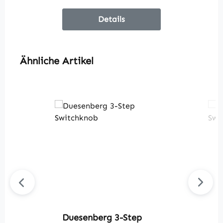
Details
Produktgalerie überspringen
Ähnliche Artikel
Duesenberg 3-Step
D