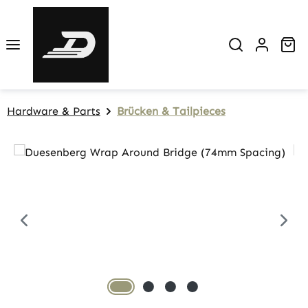
Zum Hauptinhalt springen
Wa
Hardware & Parts
Brücken & Tailpieces
Bildergalerie überspringen