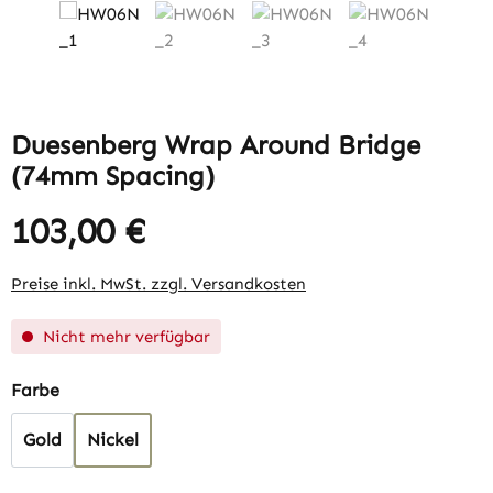
Duesenberg Wrap Around Bridge
(74mm Spacing)
103,00 €
Regulärer Preis:
Preise inkl. MwSt. zzgl. Versandkosten
Nicht mehr verfügbar
auswählen
Farbe
Gold
Nickel
(Diese Option ist zurzeit nicht verfügbar.)