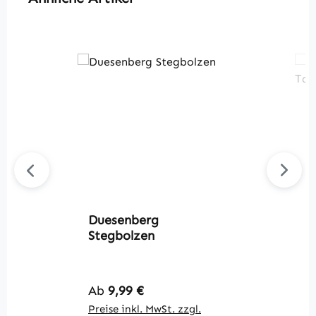
Duesenberg
D
Stegbolzen
S
Regulärer Preis:
R
Ab
9,99 €
A
Preise inkl. MwSt. zzgl.
Pr