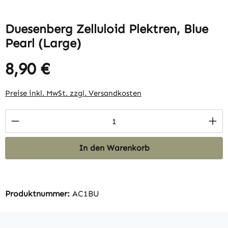
Duesenberg Zelluloid Plektren, Blue
Pearl (Large)
8,90 €
Regulärer Preis:
Preise inkl. MwSt. zzgl. Versandkosten
Produkt Anzahl: Gib den gewünschten Wert 
In den Warenkorb
Produktnummer:
AC1BU