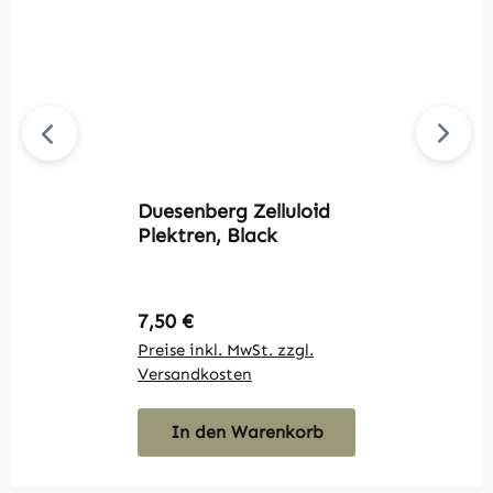
Duesenberg Zelluloid
D
Plektren, Black
K
Regulärer Preis:
R
7,50 €
1
Preise inkl. MwSt. zzgl.
Pr
Versandkosten
V
In den Warenkorb