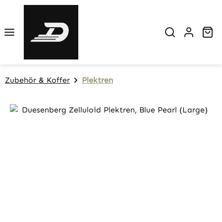
Zum Hauptinhalt springen
Wa
Zubehör & Koffer
Plektren
Bildergalerie überspringen