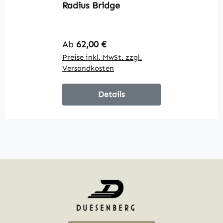
Radius Bridge
E
Regulärer Preis:
R
Ab
62,00 €
A
Preise inkl. MwSt. zzgl.
Pr
Versandkosten
V
Details