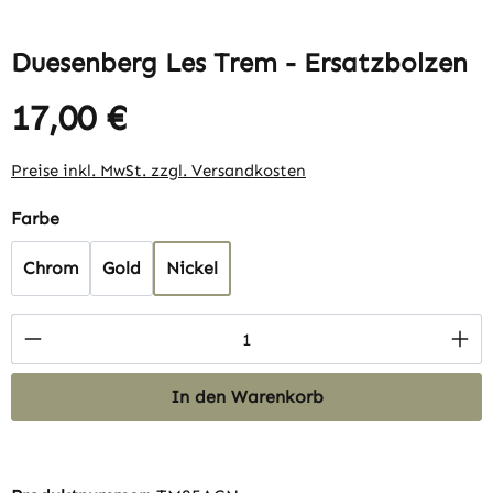
Duesenberg Les Trem - Ersatzbolzen
17,00 €
Regulärer Preis:
Preise inkl. MwSt. zzgl. Versandkosten
auswählen
Farbe
Chrom
Gold
Nickel
Produkt Anzahl: Gib den gewünschten Wert 
In den Warenkorb