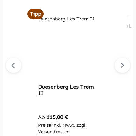
Tipp
Duesenberg Les Trem
D
II
I
Regulärer Preis:
R
Ab
115,00 €
A
Preise inkl. MwSt. zzgl.
Pr
Versandkosten
V