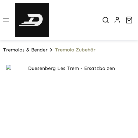
Zum Hauptinhalt springen
Wa
Tremolos & Bender
Tremolo Zubehör
Bildergalerie überspringen