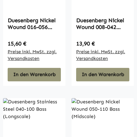
Duesenberg Nickel
Duesenberg Nickel
Wound 016-056
Wound 008-042
Lapsteel
Mando 12-String
Regulärer Preis:
Regulärer Preis:
15,60 €
13,90 €
Preise inkl. MwSt. zzgl.
Preise inkl. MwSt. zzgl.
Versandkosten
Versandkosten
In den Warenkorb
In den Warenkorb