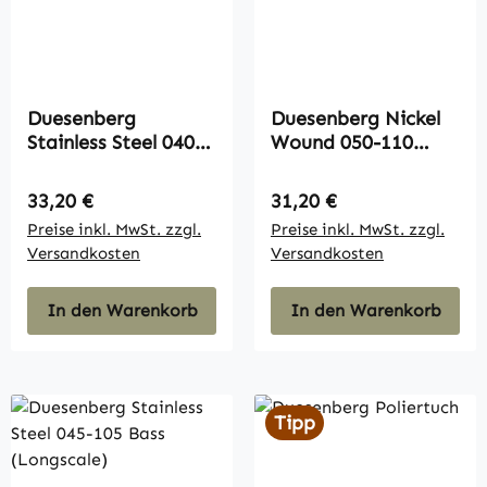
Duesenberg
Duesenberg Nickel
Stainless Steel 040-
Wound 050-110
100 Bass
Bass (Midscale)
(Longscale)
Regulärer Preis:
Regulärer Preis:
33,20 €
31,20 €
Preise inkl. MwSt. zzgl.
Preise inkl. MwSt. zzgl.
Versandkosten
Versandkosten
In den Warenkorb
In den Warenkorb
Tipp