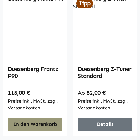
Tipp
Duesenberg Frantz
Duesenberg Z-Tuner
P90
Standard
Regulärer Preis:
Regulärer Preis:
115,00 €
Ab
82,00 €
Preise inkl. MwSt. zzgl.
Preise inkl. MwSt. zzgl.
Versandkosten
Versandkosten
In den Warenkorb
Details