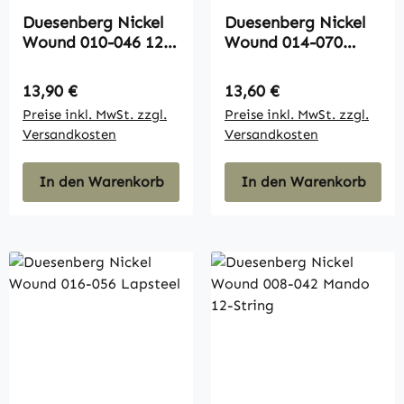
Duesenberg Nickel
Duesenberg Nickel
Wound 010-046 12-
Wound 014-070
String
Baritone
Regulärer Preis:
Regulärer Preis:
13,90 €
13,60 €
Preise inkl. MwSt. zzgl.
Preise inkl. MwSt. zzgl.
Versandkosten
Versandkosten
In den Warenkorb
In den Warenkorb