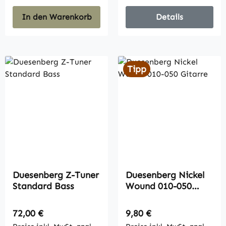
In den Warenkorb
Details
Tipp
Duesenberg Z-Tuner
Duesenberg Nickel
Standard Bass
Wound 010-050
Gitarre
Regulärer Preis:
Regulärer Preis:
72,00 €
9,80 €