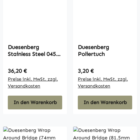
Duesenberg
Duesenberg
Stainless Steel 045-
Poliertuch
105 Bass
(Longscale)
Regulärer Preis:
Regulärer Preis:
36,20 €
3,20 €
Preise inkl. MwSt. zzgl.
Preise inkl. MwSt. zzgl.
Versandkosten
Versandkosten
In den Warenkorb
In den Warenkorb