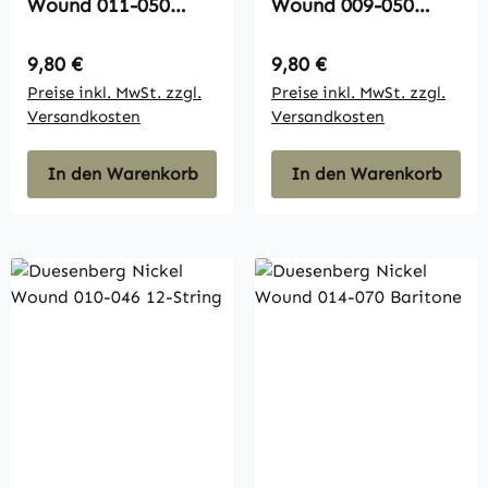
Wound 011-050
Wound 009-050
Gitarre
Gitarre
Regulärer Preis:
Regulärer Preis:
9,80 €
9,80 €
Preise inkl. MwSt. zzgl.
Preise inkl. MwSt. zzgl.
Versandkosten
Versandkosten
In den Warenkorb
In den Warenkorb